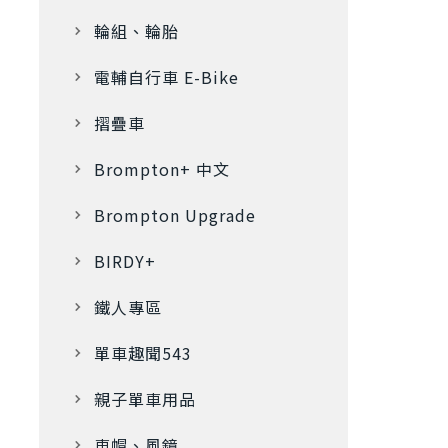
輪組、輪胎
電輔自行車 E-Bike
摺疊車
Brompton+ 中文
Brompton Upgrade
BIRDY+
鐵人專區
單車趣聞543
親子單車用品
車帽、風鏡