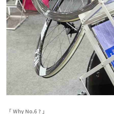
「 Why No.6 ? 」