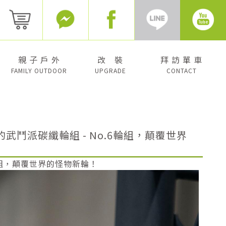
親 子 戶 外
改 裝
拜 訪 單 車
FAMILY OUTDOOR
UPGRADE
CONTACT
武鬥派碳纖輪組 - No.6輪組，顛覆世界
輪組，顛覆世界的怪物新輪！