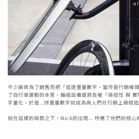
不少廠商為了銷售而把「追逐重量數字，當作是行銷噱頭
了自行車運動的本質，輪組設備還肩負著「操控性 與 實
字量化，於是...拼重量數字就成為商人們在行銷上競相
就在這樣的局勢之下，No.6的出現... 呼應了他們的核