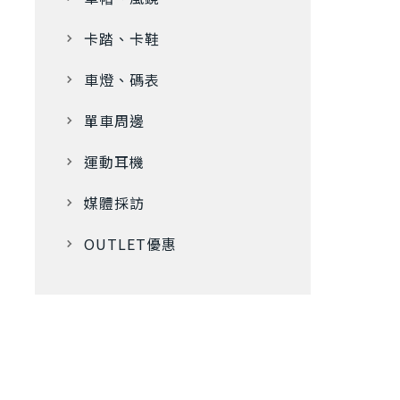
卡踏、卡鞋
車燈、碼表
單車周邊
運動耳機
媒體採訪
OUTLET優惠