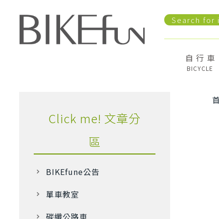
自 行 車
BICYCLE
Click me! 文章分
區
BIKEfune公告
單車教室
碳纖公路車