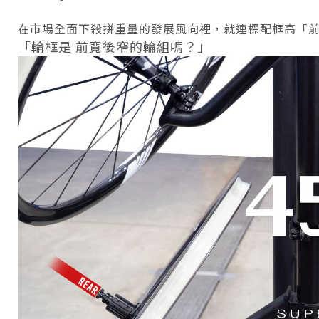
在市場全面下殺拼重量的發展風向裡，就連標配框高「前低
「輪框是 前寬後窄的輪組嗎？」