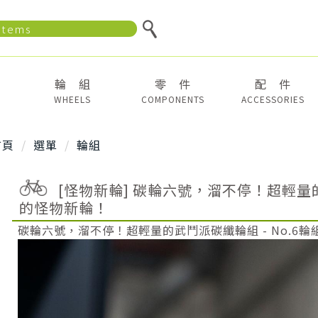
輪 組
零 件
配 件
WHEELS
COMPONENTS
ACCESSORIES
首頁
選單
輪組
[怪物新輪] 碳輪六號，溜不停！超輕量的
的怪物新輪！
碳輪六號，溜不停！超輕量的武鬥派碳纖輪組 - No.6