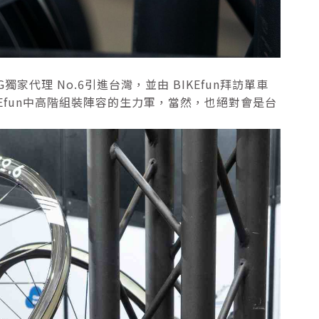
G獨家代理 No.6引進台灣，並由 BIKEfun拜訪單車
KEfun中高階組裝陣容的生力軍，當然，也絕對會是台