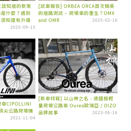
車主該知道的新常
[試車報告] ORBEA ORCA首次騎乘
竭是什麼？遇到
的道路測試 – 爬坡車的重生？OMX
養須知還有升級
and OMR
2025-02-16
2025-09-15
[新車特寫] 以山神之名 - 德國極輕
CIPOLLINI
量爬坡公路車 Ourea歐瑞亞 / DIZO
的頂尖公路爬坡機
品牌故事
2023-06-16
2021-11-04