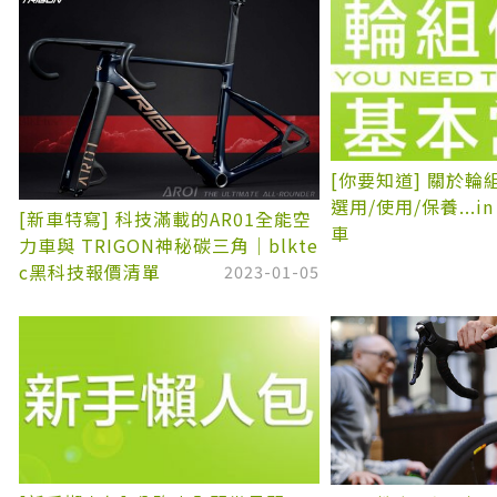
[你要知道] 關於
選用/使用/保養...in
[新車特寫] 科技滿載的AR01全能空
車
力車與 TRIGON神秘碳三角｜blkte
c黑科技報價清單
2023-01-05