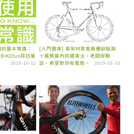
輪組的基本常識：
[入門選車] 車架材質差異優缺點與
 BIKEfun拜訪單
十萬預算內的選車法，老闆經驗
談，希望對你有幫助。
2018-10-12
2019-05-10