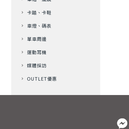
卡踏、卡鞋
車燈、碼表
單車周邊
運動耳機
媒體採訪
OUTLET優惠