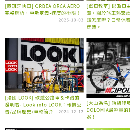
[西班牙快車] ORBEA ORCA AERO
[單車教室] 碟煞
完整解析，重新定義-速度的極限！
識，關於煞車熱衰
該怎麼辦？日常保
2025-10-03
建議。
[法國 LOOK] 碳纖公路車＆卡踏的
[大山為名] 頂級爬坡車
發明者- Look into LOOK：報價公
DOLOMIA最輕量
告/品牌歷史/車款簡介
2024-12-12
器！