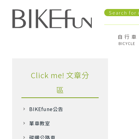
自 行 車
BICYCLE
Click me! 文章分
區
BIKEfune公告
單車教室
碳纖公路車