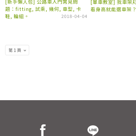
[新手懶人包] 公路車入門常見問
[單車教室] 我車
題：fitting, 試乘, 幾何, 車型, 卡
看身高就能選車架
鞋, 輪組。
2018-04-04