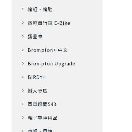
輪組、輪胎
電輔自行車 E-Bike
摺疊車
Brompton+ 中文
Brompton Upgrade
BIRDY+
鐵人專區
單車趣聞543
親子單車用品
車帽、風鏡