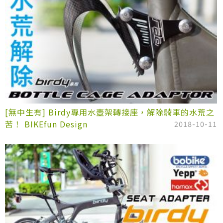
[無中生有] Birdy專用水壺架轉接座，解除騎車的水荒之
苦！ BIKEfun Design
2018-10-11