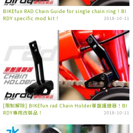
BIKEfun RAD Chain Guide for single chain ring！BI
RDY specific mod kit！
2018-10-11
[限制解除] BIKEfun rad Chain Holder單盤護鏈器！BI
RDY專用改裝品！
2018-10-11