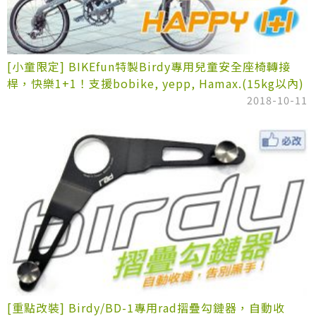
[小童限定] BIKEfun特製Birdy專用兒童安全座椅轉接
桿，快樂1+1！支援bobike, yepp, Hamax.(15kg以內)
2018-10-11
[重點改裝] Birdy/BD-1專用rad摺疊勾鏈器，自動收