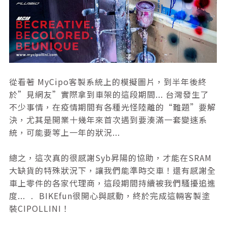
從看著 MyCipo客製系統上的模擬圖片，到半年後終
於”見網友”實際拿到車架的這段期間... 台灣發生了
不少事情，在疫情期間有各種光怪陸離的“難題”要解
決，尤其是開業十幾年來首次遇到要湊滿一套變速系
統，可能要等上一年的狀況...
總之，這次真的很感謝Syb昇陽的協助，才能在SRAM
大缺貨的特殊狀況下，讓我們能準時交車！還有感謝全
車上零件的各家代理商，這段期間持續被我們騷擾追進
度... . BIKEfun很開心與感動，終於完成這輛客製塗
裝CIPOLLINI！