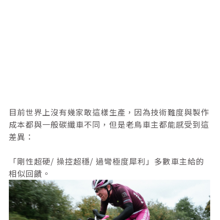
目前世界上沒有幾家敢這樣生產，因為技術難度與製作
成本都與一般碳纖車不同，但是老鳥車主都能感受到這
差異：
「剛性超硬/ 操控超穩/ 過彎極度犀利」多數車主給的
相似回饋。