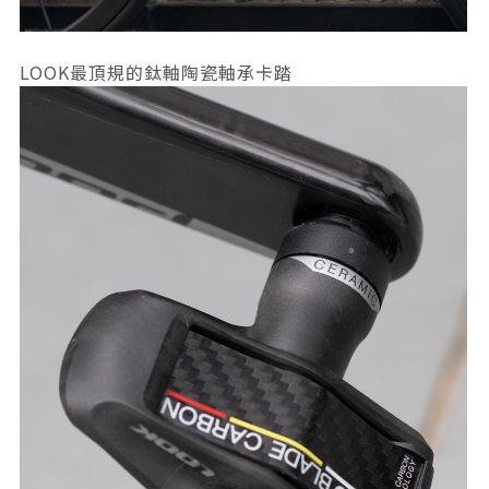
LOOK最頂規的鈦軸陶瓷軸承卡踏