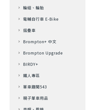
輪組、輪胎
電輔自行車 E-Bike
摺疊車
Brompton+ 中文
Brompton Upgrade
BIRDY+
鐵人專區
單車趣聞543
親子單車用品
車帽、風鏡