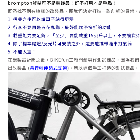
brompton貨架可不是裝飾品！好不好用才是重點！
既然找不到有這樣的改裝品，那我們決定打造一款創新的貨架，
1. 摺疊之後可以讓車子站得更穩
2. 行李不要再是五花亂綁，最好能賦予快拆的功能
3. 載重能力要足夠，「至少」要能載重15公斤以上，不要讓貨架
4. 除了標準尾燈/反光片可安裝之外，還要能攜帶隨車打氣筒
5. 不能太重！
在繪製設計圖之後，BIKEfun工廠開始製作測試樣品，因為
出改裝品 (
易行輪伸縮式支架
)，所以這個手工打造的測試樣品，