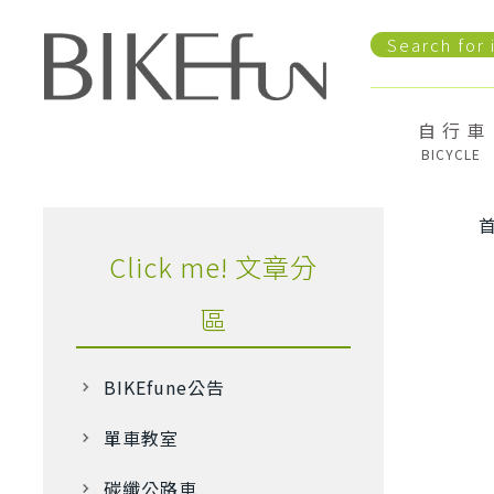
自 行 車
BICYCLE
Click me! 文章分
區
BIKEfune公告
單車教室
碳纖公路車