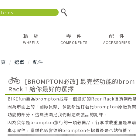
輪 組
零 件
配 件
WHEELS
COMPONENTS
ACCESSORIES
首頁
選單
配件
[BROMPTON必改] 最完整功能的bromp
Rack！給你最好的選擇
BIKEfun要為brompton找尋一個最好的Rear Rack
因為市面上的「副廠貨架」多數都是打著比brompton原廠貨
功能的部分，這無法滿足我們對這改裝品的期許。
因為貨架是brompton旅行的一項必備品，行李乘載重量是車
車架零件，當然也影響你的brompton在摺疊後是否站得穩？