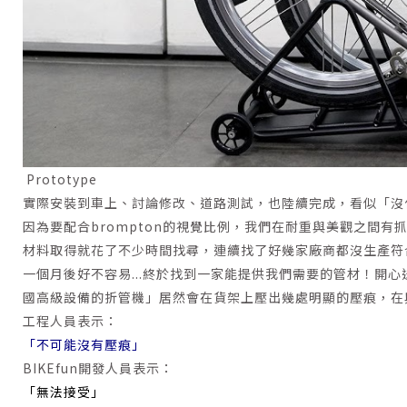
Prototype
實際安裝到車上、討論修改、道路測試，也陸續完成，看似「沒什
因為要配合brompton的視覺比例，我們在耐重與美觀之間
材料取得就花了不少時間找尋，連續找了好幾家廠商都沒生產符合
一個月後好不容易...終於找到一家能提供我們需要的管材！開
國高級設備的折管機」居然會在貨架上壓出幾處明顯的壓痕，在與
工程人員表示：
「不可能沒有壓痕」
BIKEfun開發人員表示：
「無法接受」