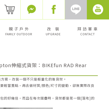
親 子 戶 外
改 裝
拜 訪 單 車
FAMILY OUTDOOR
UPGRADE
CONTACT
ton伸縮式貨架：BIKEfun RAD Rear
後貨架改裝方案，改裝一個不只是輕量化的後貨架。
架要輕當賣點，再去做材質/顏色/尺寸的變動，卻無實際改良
前包的好幾倍，而且在每次摺疊時，貨架都是第一個[落地]的