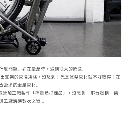
麼問題」卻在量產時，遇到很大的問題...
有抓出支架的管徑規格，沒想到！光是貨架管材就不好取得！在
需求的金屬管材...
心送進加工廠製作「準量產打樣品」，沒想到！那台號稱「德
工廠溝通數次之後...