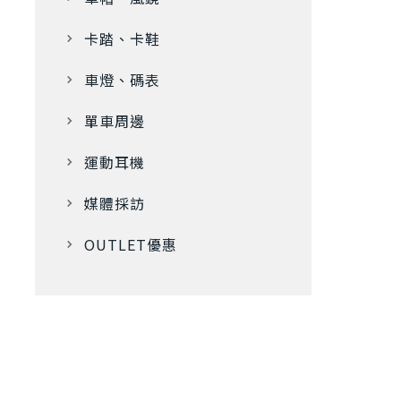
卡踏、卡鞋
車燈、碼表
單車周邊
運動耳機
媒體採訪
OUTLET優惠