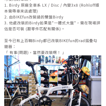
1. Birdy 原廠全車系 LX / Disc / 內變3x8 (Rohloff版
本需帶車來店處理)
2. 由BIKEfun改裝過的雙盤Birdy
3. 他處改裝的Birdy如果是"一體式大盤"，需在現場評
估是否可裝 (跟零件匹配有關係)。
至今已有上百輛Birdy都已改裝BIKEfun的rad摺疊勾
鏈器：
「 有事(問題)，當然要改裝啊！ 」