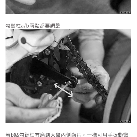
勾鏈柱a/b兩點都要調整
若b點勾鏈柱有磨到大盤內側齒片，一樣可用手扳動微