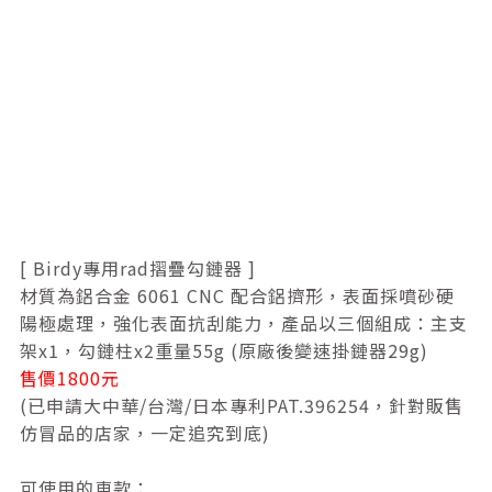
[ Birdy專用rad摺疊勾鏈器 ]
材質為鋁合金 6061 CNC 配合鋁擠形，表面採噴砂硬
陽極處理，強化表面抗刮能力，產品以三個組成：主支
架x1，勾鏈柱x2重量55g (原廠後變速掛鏈器29g)
售價1800元
(已申請大中華/台灣/日本專利PAT.396254，針對販售
仿冒品的店家，一定追究到底)
可使用的車款：