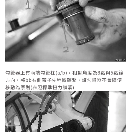
勾鏈器上有兩端勾鏈柱(a/b)，相對角度為8點與5點鐘
方向，將bb右側蓋子先稍微轉緊，讓勾鏈器不會隨便
移動為原則(非照標準扭力鎖緊)