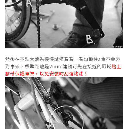
然後在不裝大盤先慢慢試摺看看，看勾鏈柱a會不會碰
到車架，標準距離是2mm 建議可先在接近的區域
貼上
膠帶保護車架，以免安裝時刮傷烤漆！