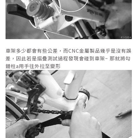
車架多少都會有些公差，而CNC金屬製品幾乎是沒有誤
差，因此若是摺疊測試過程發現會碰到車架~ 那就將勾
鏈柱a用手往外拉至變形