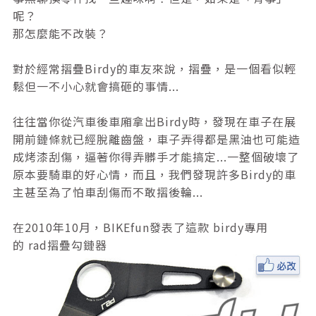
呢？
那怎麼能不改裝？
對於經常摺疊Birdy的車友來說，摺疊，是一個看似輕
鬆但一不小心就會搞砸的事情...
往往當你從汽車後車廂拿出Birdy時，發現在車子在展
開前鏈條就已經脫離齒盤，車子弄得都是黑油也可能造
成烤漆刮傷，逼著你得弄髒手才能搞定...一整個破壞了
原本要騎車的好心情，而且，我們發現許多Birdy的車
主甚至為了怕車刮傷而不敢摺後輪...
在2010年10月，BIKEfun發表了這款 birdy專用
的
rad摺疊勾鏈器