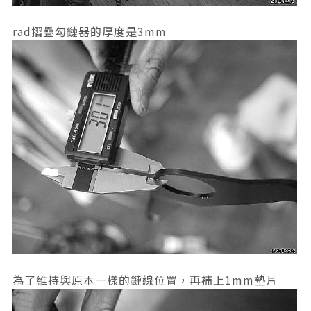
rad摺疊勾鏈器的厚度是3mm
為了維持與原本一樣的鏈線位置，再補上1mm墊片