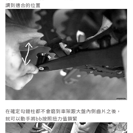
調到適合的位置
在確定勾鏈柱都不會磨到車架跟大盤內側齒片之後，
就可以動手將bb按照扭力值鎖緊