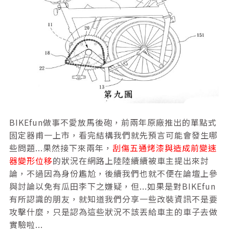
BIKEfun做事不愛放馬後砲，前兩年原廠推出的單點式
固定器甫一上市，看完結構我們就先預言可能會發生哪
些問題...果然接下來兩年，
刮傷五通烤漆
與
造成前變速
器變形位移
的狀況在網路上陸陸續續被車主提出來討
論，不過因為身份尷尬，後續我們也就不便在論壇上參
與討論以免有瓜田李下之嫌疑，但...如果是對BIKEfun
有所認識的朋友，就知道我們分享一些改裝資訊不是要
攻擊什麼，只是認為這些狀況不該丟給車主的車子去做
實驗啦...