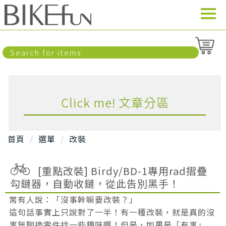
Click me! 文章分區
首頁
選單
改裝
[重點改裝] Birdy/BD-1專用rad摺疊
勾鏈器，自動收鏈，從此告別黑手！
常有人說：「沒事幹嘛要改裝？」
這句話事實上只說對了一半！有一種改裝，就是真的沒
事無聊換零件找一些趣味啊！但是，如果是「有事」