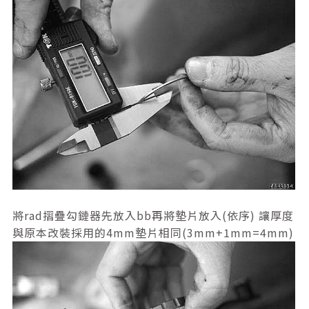
將rad摺疊勾鏈器先放入bb再將墊片放入(依序) 讓厚度
與原本改裝採用的4mm墊片相同(3mm+1mm=4mm)