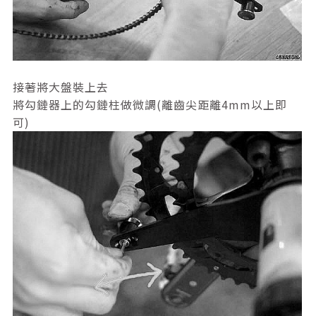
接著將大盤裝上去
將勾鏈器上的勾鏈柱做微調(離齒尖距離4mm以上即
可)