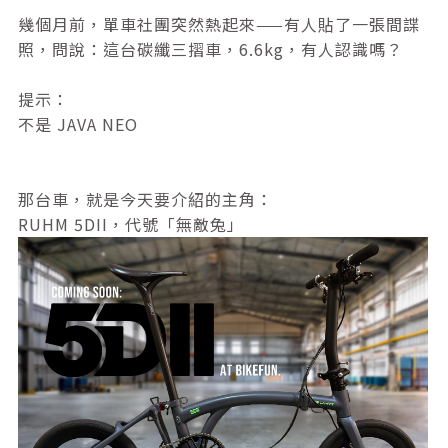
幾個月前，單車社團突然熱起來——有人貼了一張間諜
照，問說：這台碳纖三摺車，6.6kg，有人認識嗎？
提示：
不是 JAVA NEO
那台車，就是今天要介紹的主角：
RUHM 5DII，代號「無敵兔」