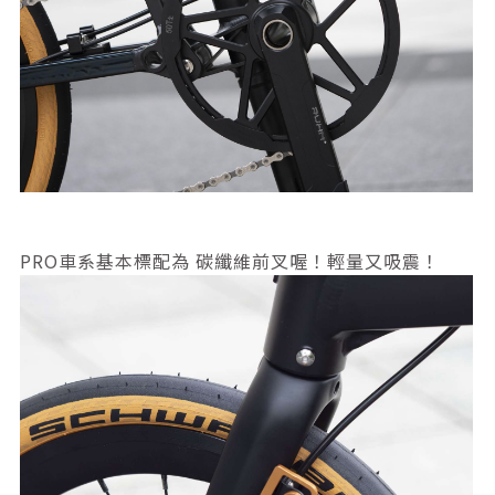
PRO車系基本標配為 碳纖維前叉喔！輕量又吸震！