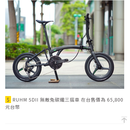
$
RUHM 5DII 無敵兔碳纖三摺車 在台售價為 65,800
元台幣