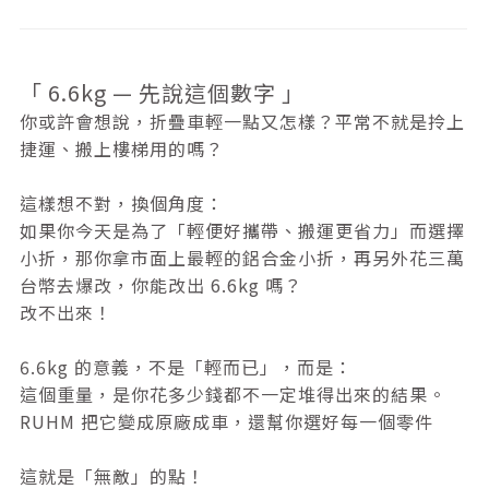
「 6.6kg — 先說這個數字 」
你或許會想說，折疊車輕一點又怎樣？平常不就是拎上
捷運、搬上樓梯用的嗎？
這樣想不對，換個角度：
如果你今天是為了「輕便好攜帶、搬運更省力」而選擇
小折，那你拿市面上最輕的鋁合金小折，再另外花三萬
台幣去爆改，你能改出 6.6kg 嗎？
改不出來！
6.6kg 的意義，不是「輕而已」，而是：
這個重量，是你花多少錢都不一定堆得出來的結果。
RUHM 把它變成原廠成車，還幫你選好每一個零件
這就是「無敵」的點！