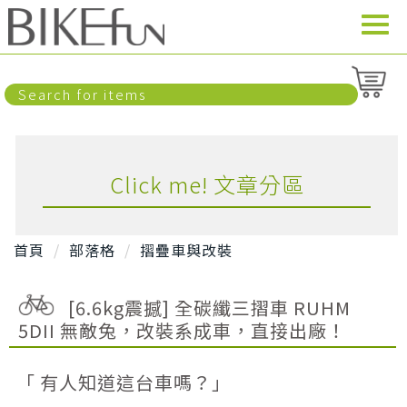
Click me! 文章分區
首頁
部落格
摺疊車與改裝
[6.6kg震撼] 全碳纖三摺車 RUHM
5DII 無敵兔，改裝系成車，直接出廠！
「 有人知道這台車嗎？」