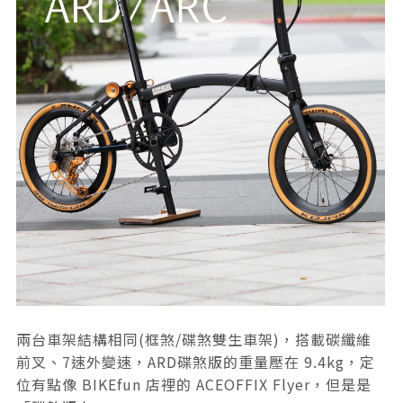
兩台車架結構相同(框煞/碟煞雙生車架)，搭載碳纖維
前叉、7速外變速，ARD碟煞版的重量壓在 9.4kg，定
位有點像 BIKEfun 店裡的 ACEOFFIX Flyer，但是是