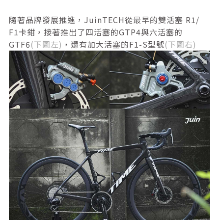
隨著品牌發展推進，JuinTECH從最早的雙活塞 R1/
F1卡鉗，接著推出了四活塞的GTP4與六活塞的
GTF6
(下圖左)
，還有加大活塞的F1-S型號
(下圖右)