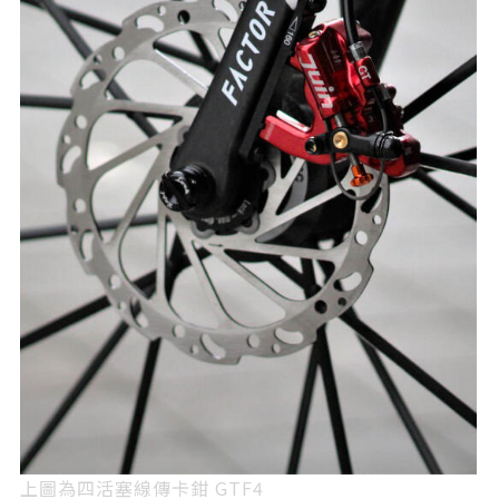
上圖為四活塞線傳卡鉗 GTF4