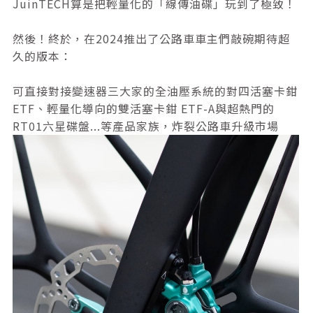
JuinTECH算是把輕量化的「線傳油碟」玩到了極致！
然後！終於，在2024推出了公路車車主們敲碗期待超
久的版本：
可直接對接變速器三大家的全油壓系統的對四活塞卡鉗
ETF、輕量化導向的雙活塞卡鉗 ETF-A與超熱門的
RT01六星碟盤...等產品家族，炸裂公路車升級市場