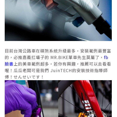
目前台灣公路車在碟煞系統升級最多，安裝範例最豐富
的，必推嘉義扛壩子的 MR.BIKE單車先生莫屬了，
fb
臉書
上的美車範例超多，若你有興趣，推薦可以去看看
喔！瓜瓜老闆可是我們 JuinTECH的安裝技術指導師
傅！せんせいです！