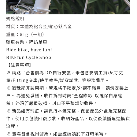
規格說明
材質：本體為鋁合金/軸心鈦合金
重量：81g（一組）
騎車有樂，拜訪單車
Ride bike, have fun!
BIKEfun Cycle Shop
【注意事項】
※ 網路平台售價為 DIY自行安裝，未包含安裝工資/尺寸丈
量/Fitting交車/使用教學/試穿試乘...等服務費用。
※ 猶豫期非試用期，若規格不確定/外觀不滿意，請勿安裝上
車。 為避免爭議，收件拆封時請"全程錄影"以確保自身權
益！外箱若嚴重破損、封口不平整請勿收件。
※ 新品如有瑕疵，請保持本體完整、保留產品外盒及完整配
件，使用原包裝回復原狀，收納好產品，以便後續辦理退換貨
流程。
※ 賣場皆含稅附發票，如需統編請於下訂時填寫。