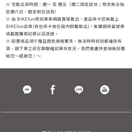
※ 宅配出貨時間：週一 至 週五（週二固定店休；物流無法指
定週六日、國定假日送貨）
※ 由 BIKEfun拜訪單車網路賣場售出，產品保卡若無蓋上
BIKEfun店章(有些保卡放在箱內困難取出)，後續請保留發票
或截圖購買紀錄以茲憑證。
※ 因賣場品項千種且顏色規格繁多，無法時時刻刻都確保有
貨，請下單之前在聊聊確認庫存狀況，我們會盡快查詢後回覆
給您～感謝您！～